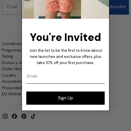
Email
Subscribe
You're Invited
Contáctenos
Preguntas más frecuentes
Join the list to be the first to know about
Sizing
new launches and exclusive offers, plus
Envíos y devoluciones
take 10% off your first purchase.
Order History
Email
Loyalty
Accesibilidad
Privacidad
EU Withdrawal
Sign Up
Instagram
Facebook
Pinterest
TikTok