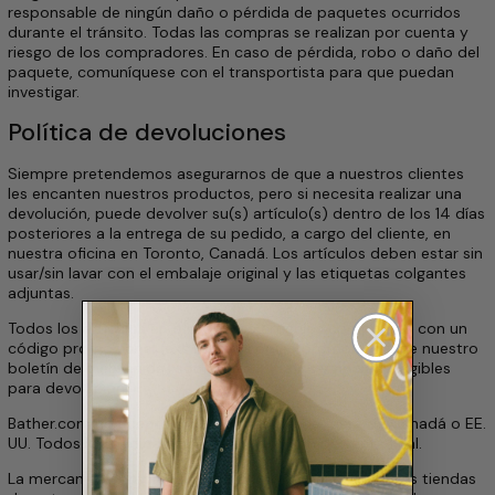
responsable de ningún daño o pérdida de paquetes ocurridos
durante el tránsito. Todas las compras se realizan por cuenta y
riesgo de los compradores. En caso de pérdida, robo o daño del
paquete, comuníquese con el transportista para que puedan
investigar.
Política de devoluciones
Siempre pretendemos asegurarnos de que a nuestros clientes
les encanten nuestros productos, pero si necesita realizar una
devolución, puede devolver su(s) artículo(s)
dentro de los 14 días
posteriores a la entrega de su pedido, a cargo del cliente, en
nuestra oficina en Toronto, Canadá.
Los artículos deben estar sin
usar/sin lavar con el embalaje original y las etiquetas colgantes
adjuntas.
Todos los artículos en oferta y los artículos comprados con un
código promocional (excluido el código promocional de nuestro
boletín de bienvenida) son
ventas finales
y no son elegibles
para devolución.
Bather.com no acepta devoluciones desde fuera de Canadá o EE.
UU. Todos los pedidos internacionales son de venta final.
La mercancía comprada en tiendas minoristas, incluidas tiendas