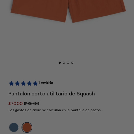
Pantalón corto utilitario de Squash
Precio habitual
Precio de venta
$70.00
$135.00
Los
gastos de envío
se calculan en la pantalla de pagos.
Color:
XL