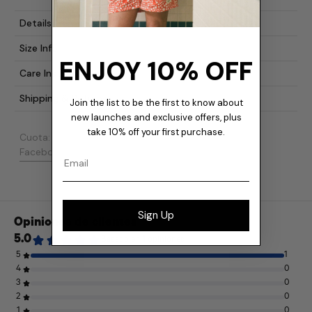
Details
Size Info
ENJOY 10% OFF
Care Instructions
Shipping & Returns
Join the list to be the first to know about
new launches and exclusive offers, plus
take 10% off your first purchase.
Cuota:
Email
Compartir en Facebook
Publicar en X
Pinear en Pinterest
Facebook
Publicación
Pinterest
Sign Up