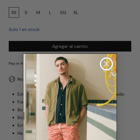
Tamaño:
XS
S
M
L
SG
XL
Solo 1 en stock
Agregar al carrito
No duties or import fees for USA
Exterior: 100% poliéster reciclado de secado rápido
Forro: 90 % nailon, 10 % spandex, malla ultrafina
Bolsillos laterales reforzados.
Bolsillo trasero con cierre a presión.
Entrepierna de 5,5 pulgadas.
Hecho en Canadá